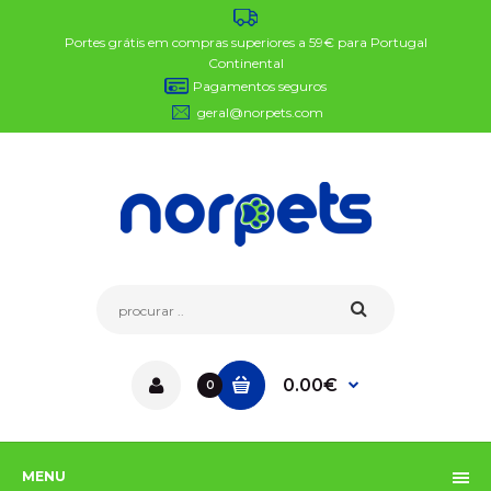
Portes grátis em compras superiores a 59€ para Portugal
Continental
Pagamentos seguros
geral@norpets.com
0.00€
0
MENU