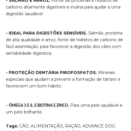
- SALMÃO E ARROZ.
Fonte de proteínas e hidratos de
carbono altamente digeríveis e inulina para ajudar a uma
digestão saudável.
- IDEAL PARA DIGESTÕES SENSÍVEIS.
Salmão, proteína
de alta qualidade e arroz, fonte de hidratos de carbono de
fácil assimilação, para favorecer a digestão dos cães com
sensibilidade digestiva.
- PROTEÇÃO DENTÁRIA PIROFOSFATOS.
Minerais
especiais que ajudam a prevenir a formação de tártaro e
favorecem um bom hábito.
-
.
Para uma pele saudável e
ÓMEGA 3 E 6, E BIOTINA E ZINCO
um pelo brilhante.
Tags:
CÃO
,
ALIMENTAÇÃO
,
RAÇÃO
,
ADVANCE DOG