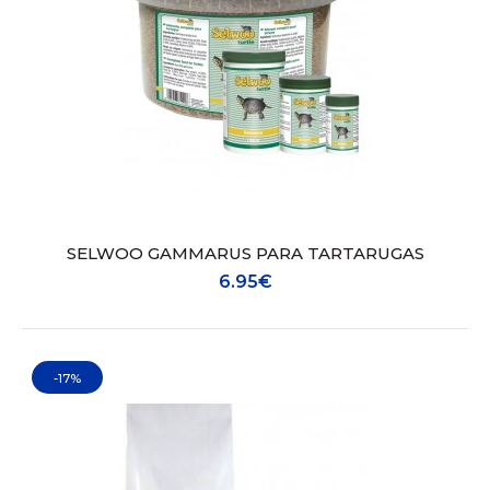
AQUAPEX IGUANA 500ML
7.70€
SELWOO GAMMARUS PARA TARTARUGAS
6.95€
- Alimento composto completo para iguanas (em
especial para exemplares mais jovens);- Também
indicado para outros répteis herbívoros;- Mistura com
grânulos à base de vegetais naturais de qualidade,
-17%
flores de hibísco, frutas, urtigas e outros vegetais;-
Sem aditivos químicos...