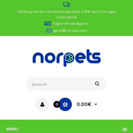
Portes grátis em compras superiores a 59€ para Portugal
Continental
Pagamentos seguros
geral@norpets.com
0.00€
0
MENU