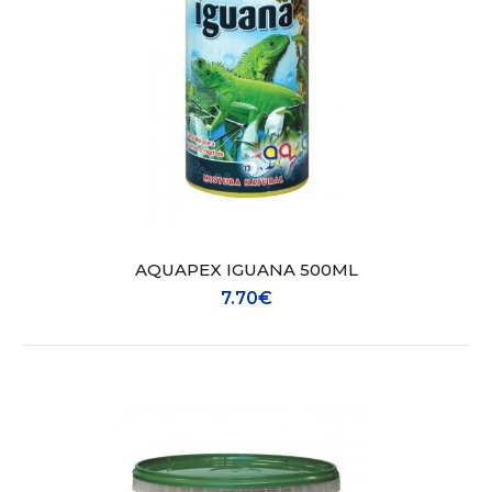
tartarugas terrestres e outros répteis herbívoros;-
Fornecimento de vitaminas essenciais (A, B, C e D3),
bem como cálcio e fósforo;- Fortalece o sistema
imunitário e promove um crescimento saudável.Se
não encontra o que procura não hesite em
contactar-nos...
AQUAPEX IGUANA 500ML
7.70€